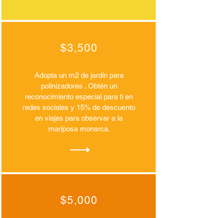
$3,500
Adopta un m2 de jardín para
polinizadores . Obtén un
reconocimiento especial para ti en
redes sociales y 15% de descuento
en viajes para observar a la
mariposa monarca.
$5,000