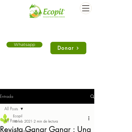
Whatsapp
Donar
Entrada
All Posts
Ecopil
All Posts
16 feb 2021
2 min de lectura
Revista Ganar Ganar : Una
Turismo Sostenible