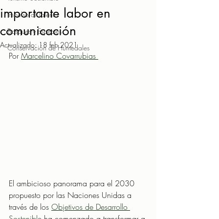
importante labor en
Impulso al Talento
comunicación
Bosques y Especies
Actualizado:
18 feb 2021
Conservación de Humedales
Por 
Marcelino Covarrubias 
El ambicioso panorama para el 2030 
propuesto por las Naciones Unidas a 
través de los 
Objetivos de Desarrollo 
Sostenible
 ha comenzado a transformar a 