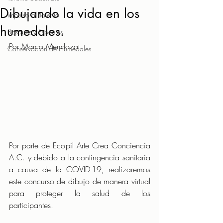
Dibujando la vida en los
Impulso al Talento
humedales.
Bosques y Especies
Por Marco Mendoza
Conservación de Humedales
Por parte de Ecopil Arte Crea Conciencia 
A.C. y debido a la contingencia sanitaria 
a causa de la COVID-19, realizaremos 
este concurso de dibujo de manera virtual 
para proteger la salud de los 
participantes.