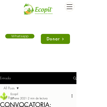
Whatsapp
Donar
Entrada
All Posts
Ecopil
All Posts
27 ene 2021
2 min de lectura
CONVOCATORIA:
Turismo Sostenible